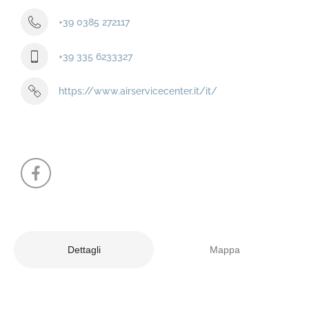
+39 0385 272117
+39 335 6233327
https://www.airservicecenter.it/it/
Dettagli
Mappa