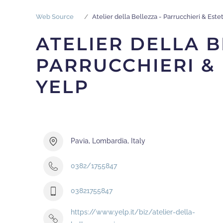
Web Source
Atelier della Bellezza - Parrucchieri & Este
ATELIER DELLA B
PARRUCCHIERI & 
YELP
Pavia, Lombardia, Italy
0382/1755847
03821755847
https://www.yelp.it/biz/atelier-della-