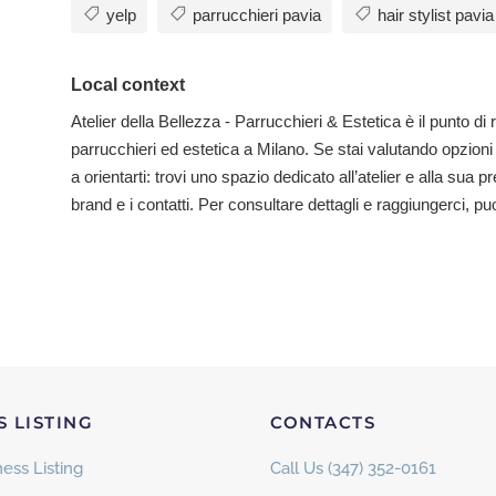
yelp
parrucchieri pavia
hair stylist pavia
Local context
Atelier della Bellezza - Parrucchieri & Estetica è il punto di
parrucchieri ed estetica a Milano. Se stai valutando opzioni 
a orientarti: trovi uno spazio dedicato all’atelier e alla sua
brand e i contatti. Per consultare dettagli e raggiungerci, puoi
S LISTING
CONTACTS
ess Listing
Call Us (347) 352-0161